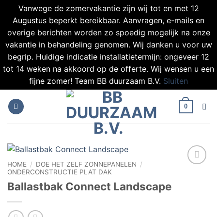
Vanwege de zomervakantie zijn wij tot en met 12
Augustus beperkt bereikbaar. Aanvragen, e-mails en
overige berichten worden zo spoedig mogelijk na onze
vakantie in behandeling genomen. Wij danken u voor uw
begrip. Huidige indicatie installatietermijn: ongeveer 12
tot 14 weken na akkoord op de offerte. Wij wensen u een
fijne zomer! Team BB duurzaam B.V.
Sluiten
Ga
naar
0
inhoud
HOME
/
DOE HET ZELF ZONNEPANELEN
/
ONDERCONSTRUCTIE PLAT DAK
Toevoegen
aan
Ballastbak Connect Landscape
verlanglijst