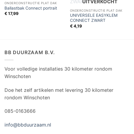
UITVERKOCHT
aan
aan
ONDERCONSTRUCTIE PLAT DAK
verlanglijst
verlanglijst
Ballastbak Connect portrait
ONDERCONSTRUCTIE PLAT DAK
€
17,99
UNIVERSELE EASYKLEM
CONNECT ZWART
€
4,19
BB DUURZAAM B.V.
Voor volledige installaties 30 kilometer rondom
Winschoten
Doe het zelf artikelen met levering 30 kilometer
rondom Winschoten
085-0163666
info@bbduurzaam.nl