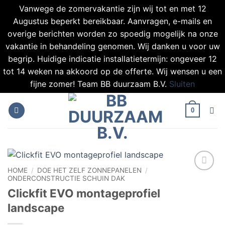
Vanwege de zomervakantie zijn wij tot en met 12
Augustus beperkt bereikbaar. Aanvragen, e-mails en
overige berichten worden zo spoedig mogelijk na onze
vakantie in behandeling genomen. Wij danken u voor uw
begrip. Huidige indicatie installatietermijn: ongeveer 12
tot 14 weken na akkoord op de offerte. Wij wensen u een
fijne zomer! Team BB duurzaam B.V.
Sluiten
Ga
naar
0
inhoud
HOME
/
DOE HET ZELF ZONNEPANELEN
/
ONDERCONSTRUCTIE SCHUIN DAK
Toevoegen
aan
Clickfit EVO montageprofiel
verlanglijst
landscape