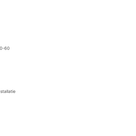
50-60
stallatie