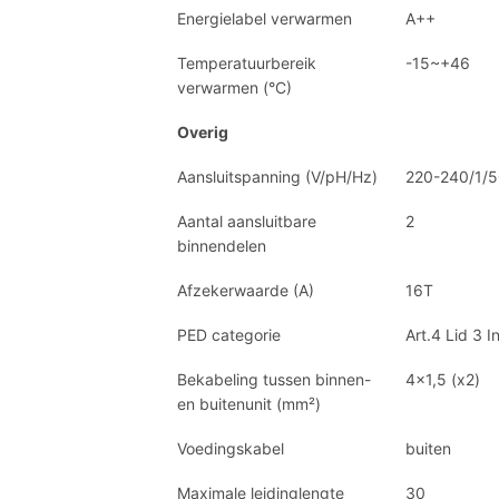
Energielabel verwarmen
A++
Temperatuurbereik
-15~+46
verwarmen (°C)
Overig
Aansluitspanning (V/pH/Hz)
220-240/1/
Aantal aansluitbare
2
binnendelen
Afzekerwaarde (A)
16T
PED categorie
Art.4 Lid 3 In
Bekabeling tussen binnen-
4×1,5 (x2)
en buitenunit (mm²)
Voedingskabel
buiten
Maximale leidinglengte
30