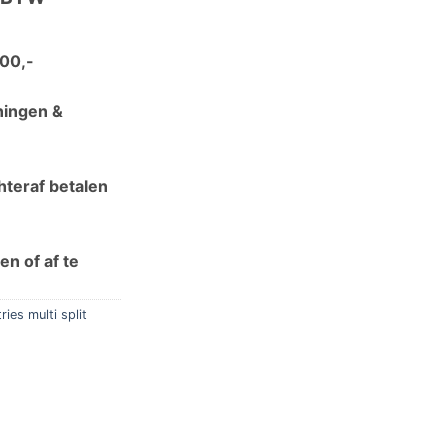
00,-
ningen &
chteraf betalen
n of af te
ies multi split