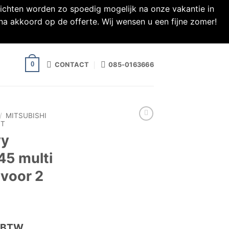
richten worden zo spoedig mogelijk na onze vakantie in
na akkoord op de offerte. Wij wensen u een fijne zomer!
0
CONTACT
085-0163666
/
MITSUBISHI
IT
vy
45 multi
 voor 2
f BTW