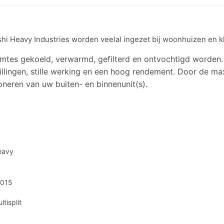
hi Heavy Industries worden veelal ingezet bij woonhuizen en kl
tes gekoeld, verwarmd, gefilterd en ontvochtigd worden.
illingen, stille werking en een hoog rendement. Door de ma
tioneren van uw buiten- en binnenunit(s).
eavy
7015
ltisplit