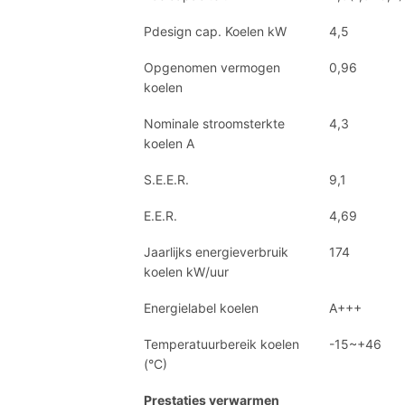
Pdesign cap. Koelen kW
4,5
Opgenomen vermogen
0,96
koelen
Nominale stroomsterkte
4,3
koelen A
S.E.E.R.
9,1
E.E.R.
4,69
Jaarlijks energieverbruik
174
koelen kW/uur
Energielabel koelen
A+++
Temperatuurbereik koelen
-15~+46
(°C)
Prestaties verwarmen