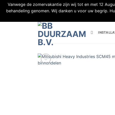
Vanwege de zomervakantie zijn wij tot en met 12 Augus
behandeling genomen. Wij danken u voor uw begrip. Huid
Ga
naar
INSTALLA
inhoud