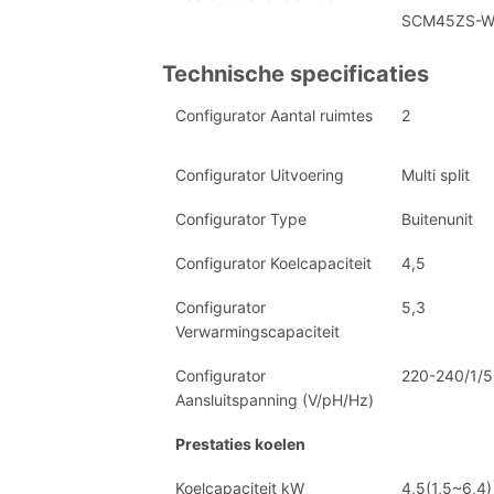
SCM45ZS-
Technische specificaties
Configurator Aantal ruimtes
2
Configurator Uitvoering
Multi split
Configurator Type
Buitenunit
Configurator Koelcapaciteit
4,5
Configurator
5,3
Verwarmingscapaciteit
Configurator
220-240/1/
Aansluitspanning (V/pH/Hz)
Prestaties koelen
Koelcapaciteit kW
4,5(1,5~6,4)