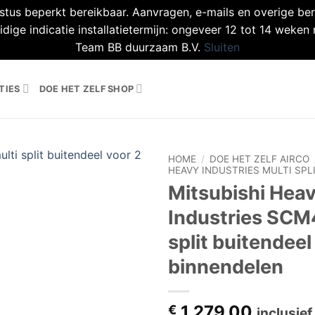
tus beperkt bereikbaar. Aanvragen, e-mails en overige be
ige indicatie installatietermijn: ongeveer 12 tot 14 weken 
Team BB duurzaam B.V.
Sluiten
TIES
DOE HET ZELF SHOP
HOME
/
DOE HET ZELF AIRCO
HEAVY INDUSTRIES MULTI SPL
Mitsubishi Hea
Toevoegen
aan
Industries SCM
verlanglijst
split buitendeel
binnendelen
1.279,00
€
inclusie