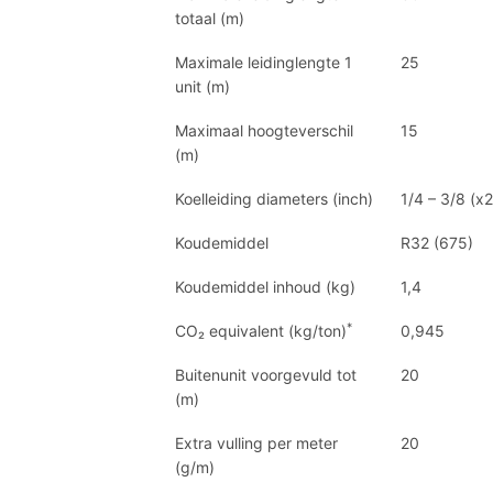
totaal (m)
Maximale leidinglengte 1
25
unit (m)
Maximaal hoogteverschil
15
(m)
Koelleiding diameters (inch)
1/4 – 3/8 (x2
Koudemiddel
R32 (675)
Koudemiddel inhoud (kg)
1,4
*
CO₂ equivalent (kg/ton)
0,945
Buitenunit voorgevuld tot
20
(m)
Extra vulling per meter
20
(g/m)