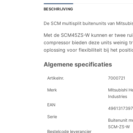
BESCHRIJVING
De SCM multisplit buitenunits van Mitsubis
Met de SCM45ZS-W kunnen er twee ruim
compressor bieden deze units weinig tr
oplossing voor flexibiliteit bij het posi
Algemene specificaties
Artikelnr.
7000721
Merk
Mitsubishi H
Industries
EAN
496131739
Serie
Buitenunit mu
SCM-ZS-W
Bestelcode leverancier