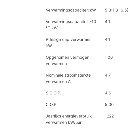
Verwarmingscapaciteit kW
5,3(1,3~6,5)
Verwarmingscapaciteit -10
4,1
°C kW
Pdesign cap verwarmen
4,1
kW
Opgenomen vermogen
1,06
verwarmen
Nominale stroomsterkte
4,7
verwarmen A
S.C.O.P.
4,6
C.O.P.
5,00
Jaarlijks energieverbruik
1222
verwarmen kW/uur