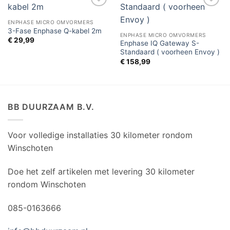
Toevoegen
Toevoegen
aan
aan
ENPHASE MICRO OMVORMERS
verlanglijst
verlanglijst
3-Fase Enphase Q-kabel 2m
ENPHASE MICRO OMVORMERS
€
29,99
Enphase IQ Gateway S-
Standaard ( voorheen Envoy )
€
158,99
BB DUURZAAM B.V.
Voor volledige installaties 30 kilometer rondom
Winschoten
Doe het zelf artikelen met levering 30 kilometer
rondom Winschoten
085-0163666