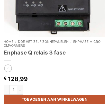
HOME
/
DOE HET ZELF ZONNEPANELEN
/
ENPHASE MICRO
OMVORMERS
Enphase Q relais 3 fase
128,99
€
Enphase Q relais 3 fase aantal
TOEVOEGEN AAN WINKELWAGEN