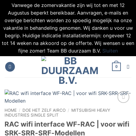
Vanwege de zomervakantie zijn wij tot en met 12
Augustus beperkt bereikbaar. Aanvragen, e-mails en
overige berichten worden zo spoedig mogelijk na onze
vakantie in behandeling genomen. Wij danken u voor uw
begrip. Huidige indicatie installatietermijn: ongeveer 12
tot 14 weken na akkoord op de offerte. Wij wensen u een
fijne zomer! Team BB duurzaam B.V.
Sluiten
Ga
naar
0
inhoud
Toevoegen
HOME
/
DOE HET ZELF AIRCO
/
MITSUBISHI HEAVY
aan
INDUSTRIES SINGLE SPLIT
verlanglijst
RAC wifi interface WF-RAC | voor wifi
SRK-SRR-SRF-Modellen