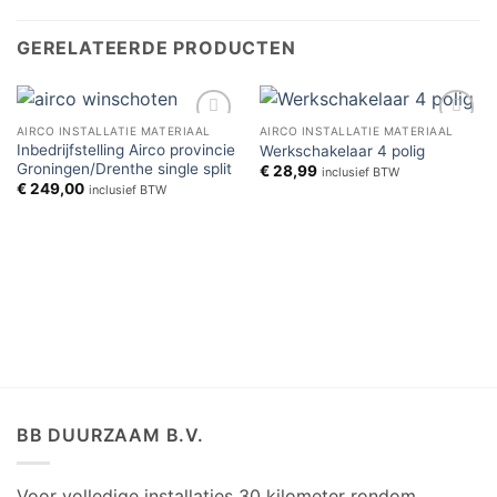
GERELATEERDE PRODUCTEN
AIRCO INSTALLATIE MATERIAAL
AIRCO INSTALLATIE MATERIAAL
Toevoegen
Toevoegen
Inbedrijfstelling Airco provincie
Werkschakelaar 4 polig
aan
aan
Groningen/Drenthe single split
€
28,99
verlanglijst
verlanglijst
inclusief BTW
€
249,00
inclusief BTW
BB DUURZAAM B.V.
Voor volledige installaties 30 kilometer rondom