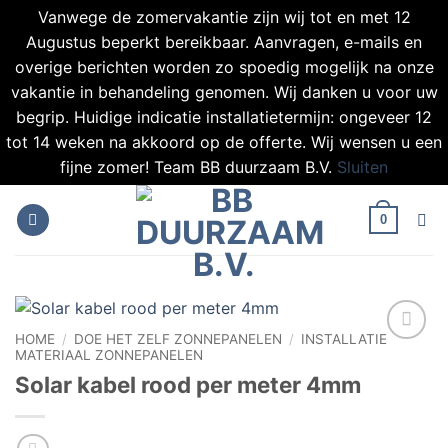
Vanwege de zomervakantie zijn wij tot en met 12
Augustus beperkt bereikbaar. Aanvragen, e-mails en
overige berichten worden zo spoedig mogelijk na onze
vakantie in behandeling genomen. Wij danken u voor uw
begrip. Huidige indicatie installatietermijn: ongeveer 12
tot 14 weken na akkoord op de offerte. Wij wensen u een
fijne zomer! Team BB duurzaam B.V.
Sluiten
Ga
naar
0
inhoud
HOME
/
DOE HET ZELF ZONNEPANELEN
/
INSTALLATIE
MATERIAAL ZONNEPANELEN
Toevoegen
aan
Solar kabel rood per meter 4mm
verlanglijst