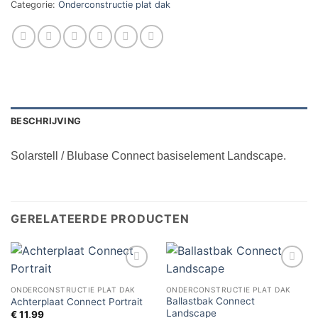
Categorie:
Onderconstructie plat dak
BESCHRIJVING
Solarstell / Blubase Connect basiselement Landscape.
GERELATEERDE PRODUCTEN
Toevoegen
Toevoegen
aan
aan
ONDERCONSTRUCTIE PLAT DAK
ONDERCONSTRUCTIE PLAT DAK
verlanglijst
verlanglijst
Ballastbak Connect
Achterplaat Connect Portrait
Landscape
€
11,99