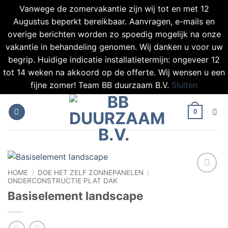
Vanwege de zomervakantie zijn wij tot en met 12
Augustus beperkt bereikbaar. Aanvragen, e-mails en
overige berichten worden zo spoedig mogelijk na onze
vakantie in behandeling genomen. Wij danken u voor uw
begrip. Huidige indicatie installatietermijn: ongeveer 12
tot 14 weken na akkoord op de offerte. Wij wensen u een
fijne zomer! Team BB duurzaam B.V.
Sluiten
Ga
naar
0
inhoud
HOME
/
DOE HET ZELF ZONNEPANELEN
/
ONDERCONSTRUCTIE PLAT DAK
Toevoegen
aan
Basiselement landscape
verlanglijst